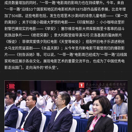
成员数量增加的同时，“一带一路”电影周的影响力也在持续攀升。今年，来自
“一带一路”沿线53个国家和地区的电影机构共1875部作品报名参展，比去年增
加了506部。这些电影包括，发生在塔里木沙漠间的诗意儿童电影——《第一次
的离别》；关于印度小裁缝大梦想的电影——《印度制造》：小小咖啡店里折
射黎巴嫩现实的电影——《早安》：塞尔维亚电影大师库斯图里卡客串的战斗
民族战争片——《绝密突袭》；意大利殿堂级导演马可·贝洛基奥的戛纳新片
《叛徒》：菲律宾爱情夕阳红电影《天堂等候处》；搭配怀旧电子乐讲述移民
大乌龙的荒诞喜剧——《水晶天鹅》；从今年圣丹斯电影节载誉而归的爆款影
片——《别告诉她》等。可以说，“一带一路”电影周已经成为“一带一路”沿线国
家和地区展示各自文化，展现电影艺术的重要交流平台，也成为了中国优秀电
影走出国门，走向海外的“桥头堡”。