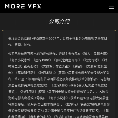
公司介绍
墨境天合(MORE VFX)成立于2007年，目前主营业务为电影视觉特效创
作、管理、制作。
公司已参与近百部电影的视效制作，近期主要作品有《镖人：风起大漠》
《刺杀小说家2》《唐探1900》《哪吒之魔童闹海 》《蛟龙行动》《封
神第二部：战火西岐》《志愿军：存亡之战》《解密》《志愿军:雄兵出
击》《莫斯科行动》《流浪地球2》(获第17届亚洲电影大奖最佳视效奖提
名，第25届上海国际电影节中国影视之夜年度推荐技术创新作品、电影频
道最受媒体关注视觉效果奖)、《流浪地球》(获第9届天坛奖最佳视觉效
果奖)、《独行月球》(获第16届亚洲电影大奖最佳视效奖提名，并入围金
海鸥电影杰出视效指导奖)、《刺杀小说家》(获第15届亚洲电影大奖最佳
特效奖提名，金海鸥·杰出技术贡献奖)，《悟空传》(获第37届香港电影金
像奖最佳视觉效果奖 第54届台湾电影金马奖最佳视觉效果奖提名)、《我
和我的祖国》《我和我的家乡》《征途》(获第39届香港电影金像奖最佳