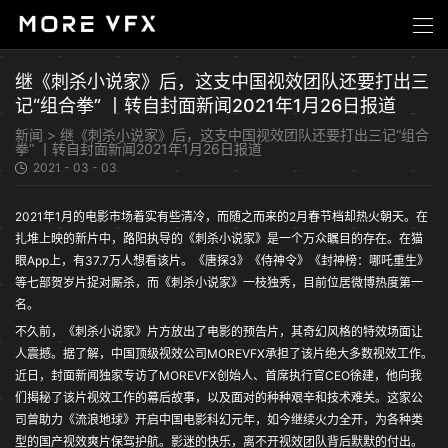
继《刺杀小说家》后，这支中国视效团队还要打出三
记“组合拳” 丨转自封面新闻2021年1月26日报道
新闻
>
继《刺杀小说家》后，这支中国视效团队还要打出三记“组合
拳” 丨转自封面新闻2021年1月26日报道
2021 - 03 - 03
2021年1月的电影市场着实有些清冷，而随之而来的2月春节档却热火朝天。在
扎堆上映的新片中，路阳执导的《刺杀小说家》是一个万众瞩目的存在。在猫
眼App上，有37.7万人想看该片。《唐探3》《侍神令》《封神榜：哪吒重生》
等七部贺岁片捉对厮杀，而《刺杀小说家》一枝独秀，目前位居微博热度第一
名。
不久前，《刺杀小说家》片方放出了电影的预告片，其奇幻风格的特效场面让
人震撼。据了解，中国顶级视效公司MOREVFX承担了该片绝大多数视效工作。
近日，封面新闻独家专访了MOREVFX创始人、首席执行官CEO徐建，他向我
们揭秘了该片视效工作的幕后故事，以及面对的种种艰辛和技术难关。这家公
司曾助力《流浪地球》开启中国电影科幻元年，如今继续火力全开，为各种类
型的国产视效爽片保驾护航。影迷的快乐，离不开视效团队背后默默的付出。