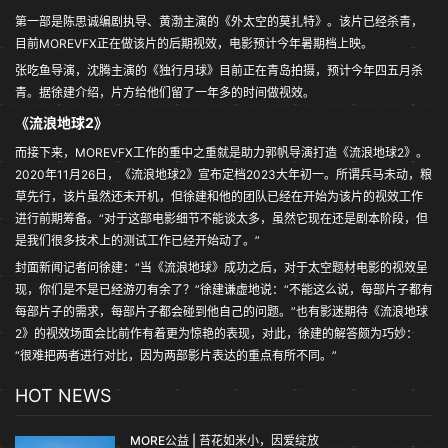
第一部是陈思诚编剧执导、黄渤主演的《外太空的莫扎特》。该片已经杀青，
目前MOREVFX正在做该片的后期视效，电影预计今年暑期档上映。
张吃鱼导演，沈腾主演的《独行月球》目前正在青岛拍摄，预计今年四五月杀
青。据徐建介绍，片方给他们留了一年多的时间做视效。
《流浪地球2》
而接下来，MOREVFX工作的重中之重就是助力郭帆导演打造《流浪地球2》。
2020年11月26日，《流浪地球2》宣布定档2023大年初一。所谓兵马未动，粮
草先行，该片虽然还未开机，但徐建和他的团队已经在开始为该片的视效工作
进行前期筹备。“对于这部电影细节不能谈太多，虽然它现在还是剧本阶段，但
是我们很多技术上的测试工作已经开始动了。”
封面新闻记者问徐建：“当《流浪地球》成功之后，对于太空题材电影的视效呈
现，你们是不是已经游刃有余了？”徐建谦虚地说：“不能这么说，每部片子都有
每部片子的需求，每部片子都会碰到他自己的问题。”也有影迷期待《流浪地球
2》的视效场面会比前作有着更为惊艳的表现，对此，徐建的解答颇为巧妙：
“很难把两者进行对比，因为两部影片表达的重点有所不同。”
HOT NEWS
MORE公益 | 苔花如米小，因爱绽放