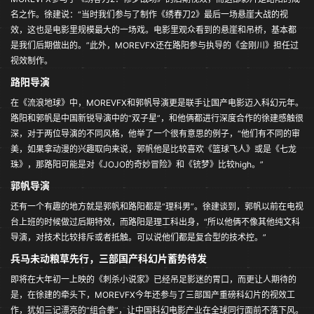
名之作。徐建说：“当时我们参与了制作《绣春刀2》最后一场悬崖大战的视
效，这也是电影里规模最大的一场戏。电影里观众看到的悬崖和吊桥，基本都
是我们后期做出的。”此外，MOREVFX还在路阳参与执导的《金刚川》担任过
视效制作。
路阳导演
在《流浪地球》中，MOREVFX和郭帆导演更是联手让国产电影迈入科幻元年。
路阳和郭帆是中国新锐导演中的“双子星”，和他俩都进行深度合作的徐建感触很
深，对于两位导演的不同风格，他举了一个很有意思的例子，“他们有不同的审
美，如果拿动漫的兴趣取向来说，郭帆他是比较喜欢《篮球飞人》或是《七龙
珠》，那路阳可能是对《JOJO的奇妙冒险》和《铳梦》比较high。”
郭帆导演
还有一个有趣的地方就是郭帆和路阳都是“理科男”。徐建谈到，郭帆以前在电视
台上班的时候做过后期特效，而路阳是理工科出身，“所以他俩不像其他纯文科
导演，对技术比较排斥或者抵触。可以说他们都是复合型的技术控。”
兵马未动粮草先行，三部国产科幻片蓄势待发
即将在大年初一上映的《刺杀小说家》已经吊足影迷的胃口，而更让人期待的
是，在徐建的牵头下，MOREVFX今年还参与了三部国产重磅科幻片的视效工
作，犹如三记漂亮的“组合拳”，让中国科幻电影产业在全球同行面前不落下风。