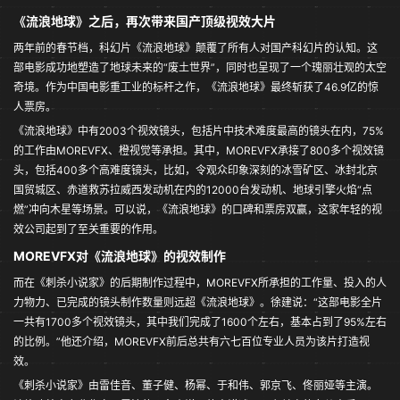
《流浪地球》之后，再次带来国产顶级视效大片
两年前的春节档，科幻片《流浪地球》颠覆了所有人对国产科幻片的认知。这
部电影成功地塑造了地球未来的“废土世界”，同时也呈现了一个瑰丽壮观的太空
奇境。作为中国电影重工业的标杆之作，《流浪地球》最终斩获了46.9亿的惊
人票房。
《流浪地球》中有2003个视效镜头，包括片中技术难度最高的镜头在内，75%
的工作由MOREVFX、橙视觉等承担。其中，MOREVFX承接了800多个视效镜
头，包括400多个高难度镜头，比如，令观众印象深刻的冰雪矿区、冰封北京
国贸城区、赤道救苏拉威西发动机在内的12000台发动机、地球引擎火焰“点
燃”冲向木星等场景。可以说，《流浪地球》的口碑和票房双赢，这家年轻的视
效公司起到了至关重要的作用。
MOREVFX对《流浪地球》的视效制作
而在《刺杀小说家》的后期制作过程中，MOREVFX所承担的工作量、投入的人
力物力、已完成的镜头制作数量则远超《流浪地球》。徐建说：“这部电影全片
一共有1700多个视效镜头，其中我们完成了1600个左右，基本占到了95%左右
的比例。”他还介绍，MOREVFX前后总共有六七百位专业人员为该片打造视
效。
《刺杀小说家》由雷佳音、董子健、杨幂、于和伟、郭京飞、佟丽娅等主演。