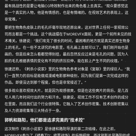
最有挑战性的是要让电脑CG特效制作出来的角色看上去真实。“观众要感觉这
是一个真实的人物，他是有情感的，也是有情绪的。在视效艺术的表现上，这
非常难。”
要把生物角色皮肤上的毛孔纤毫毕现地还原出来，这对世界上任何一家视效公
司而言都是一个挑战。这个挑战摆在于MOREVFX面前，更是一个前所未见的技
术难关。徐建说：“我们攻克了很长的时间，最困难的地方就是真实还原生物身
上的毛孔。在一些不太讲究的电影里，毛孔画上去就可以了。我们刚开始也是
画的，但是后来怎么看都觉得别扭，最后忽然反应过来是毛孔的问题，因为人
脸的毛孔根据表情的变化有不同的挤压拉伸，能在脸上产生不同的纹理。”
徐建还称，《刺杀小说家》里的生物角色参考对象是《复联》里的绿巨人。“我
们一直努力的目标是能做成漫威电影那种级别，因为我们是第一次完成这样的
作品。即使没达到那个程度，但也是非常接近了。”
很多观众喜欢视效大片，就是因为观感很爽，但是在这些爽片的背后，是几百
号人用几年时间付出的努力和汗水。徐建说，视效工作不仅有艺术创作的成分
在里面，而且我们这个行业很特殊，它融入了艺术创作密集、技术创新密集以
及人力资源密集等三大特点于一身。
郭帆和路阳，他们都是追求完美的“技术控”
这次制作《刺杀小说家》是徐建和路阳导演的第二次结缘，在此之前，
MOREVFX参与了《绣春刀2：修罗战场》的后期视效，而这部影片是路阳的成