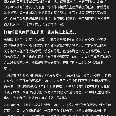
该片改编自东北作家双雪涛的同名小说，故事讲述了男主关宁的女儿走丢了，
为了尽快找到失踪女儿的下落，他不得不接受女主屠灵委派的任务，那就是刺
杀小说家。关宁要刺杀的小说家具有预言能力，他写的故事情节都会变成现
实，而关宁女儿失踪正是他小说某一篇中提到的情节。关宁知道这个任务具有
很大的风险，但他为了女儿决定拿命赌一次。
好莱坞团队同样的工作量，费用将是上亿美元
电影版《刺杀小说家》的故事中，现实世界和书中的虚拟世界交织。作家路空
文（董子健饰演）笔下的文字能改变现实世界中人物命运，雷佳音饰演的杀手
关宁被派去阻止他完结小说，没想到的是，他也被路空文写进了小说中。该片
的核心看点是各个角色在两个世界的穿梭和转变，MOREVFX为了成功打造这种
奇幻风格视效大片，不仅是视效镜头数量，在制作时间上也远超《流浪地
球》。
《流浪地球》特效制作曾用了9个月的时间，而这次打造《刺杀小说家》，如同
在创作一个更伟大的艺术品，MOREVFX用了上千个日日夜夜进行“精雕细琢”。
徐建说：“这部电影是2018年11月开机拍摄，但是2017年11月左右的时候我就
拿到了剧本，从那时我们就开始为该片视效制作进行筹备。2018年初主创开始
集结，当时我们已经进行了首轮视效工作测试。”
2019年2月，《刺杀小说家》杀青，MOREVFX投入“重兵”制作特效，到现在刚
好两年。算上之前初创阶段，一转眼三年多过去了。之所以要花这么长时间，