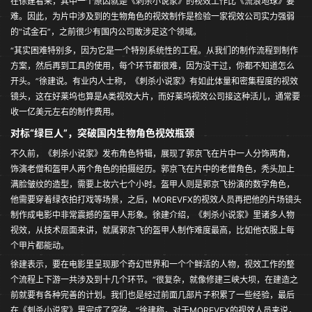
在徐建看来，其中一个原因就是《刺杀小说家》的视效工作比《流浪地球》要
难。因此，为片中涉及到的生物角色的视效制作是检验一家视效公司实力强弱
的“试金石”，之前很少有国内公司敢涉足这个领域。
“其实困难特别多，因为它是一个特别系统性的工程。从我们的制作流程到制作
方案，然后再到工具的使用，每个环节都很难，因为没干过，你都不知道怎么
开头。”徐建说。有业内人士称，《刺杀小说家》有如此体量和密集程度的视效
镜头，这在好莱坞也算是A类视效大片，而好莱坞视效公司接这种活儿，通常要
收一亿美元左右的制作费用。
对标“绿巨人”，突破国内生物角色视效瓶颈
不久前，《刺杀小说家》发布角色特辑，展现了郭京飞在片中一人分饰两角，
饰演老僧和盔甲人两个角色的拍摄经历。郭京飞在片中的老僧角色，秃头加上
满脸皱纹的造型，需要上妆六七个小时。盔甲人则是郭京飞扮演的数字角色，
他需要穿着绿衣拍打戏等场景，之后，MOREVFX的视效人员再把他的片场镜头
制作成电影中非常震撼的盔甲人形象。徐建介绍，《刺杀小说家》里诸多人物
视效，从技术层面来讲，就属郭京飞的盔甲人制作难度最高，比如他衣服上每
个甲片都能动。
徐建表示，要在电影里呈现那个奇幻世界和一个个鲜活的人物，视效工作的整
个流程上下游一共涉及到十几个环节。“很复杂，就像修建三峡大坝，在建造之
前就要有各种完善的计划。我们也是经过前面几部片子积累了一些经验，最后
在《刺杀小说家》里完成了突破。”徐建称，对于MOREVFX的视效人员来说，