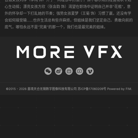
心生动摇；漂亮女孩方欣（张含韵 饰）渴望在职场中证明自己并非“花瓶”，意
外的怀孕却一下打乱她的节奏；强势女孩夏梦（王菊 饰）习惯了赢，还没有学
会如何接受输……也许生活总有些许麻烦，但姐妹是我们坚定自己、勇敢向前的
底气，哪怕永远不是“完美”的那一个，我们也是最完美的姐妹。
©2015 - 2026 墨境天合无锡数字图像科技有限公司
苏ICP备17060209号
Powered by
FIM
.