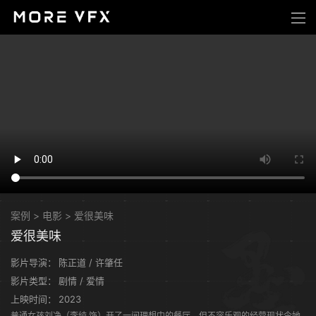
案例
>
电影
>
爱很美味
爱很美味
影片导演：
陈正道 / 许肇任
影片类型：
剧情 / 爱情
上映时间：
2023
普通女孩刘净（李纯 饰）开了一间理想中的餐厅，但不容乐观的经营现状令她