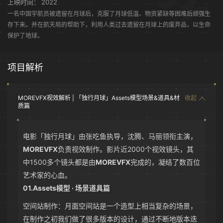
上映时间：
2022
一名中国宇航员被遗留在月球后，克服了月球低温、物资紧缺等困难后顽强生
存下来。并在航天局的帮助下，利用人类过去遗留在月球上的废弃品，以生命
保护了地球。
项目解析
MOREVFX视效解析 | 「独行月球」Assets模型场景&道具&材
收起
质篇
电影「独行月球」由张吃鱼执导，沈腾、马丽领衔主演，
MOREVFX
负责视效制作。影片近2000个视效镜头，其
中1500多个镜头都是由
MOREVFX
完成的，凝结了数百位
艺术家的心血。
01
.
Assets模型 · 场景道具篇
空间站制作：月面空间站是一个造型上相当复杂的场景，
在制作之初我们做了很多版本的设计，通过不断地版本迭