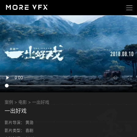
案例
>
电影
>
一出好戏
一出好戏
影片导演：
黄渤
影片类型：
喜剧