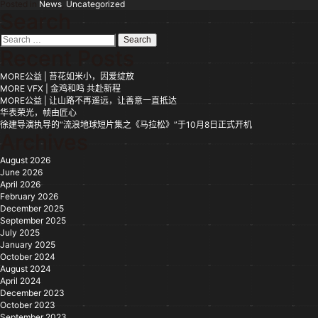
Posted in
News
,
Uncategorized
Search
Search
for:
Recent Posts
MORE公益 | 苔花如米小，因爱绽放
MORE VFX | 金鸡和鸣 共赴新程
MORE公益 | 让山路不再遥远，让善意一直抵达
华表荣光，帧由匠心
徐建导演执导的“流浪地球短片集之《马拉松》”于10月8日正式开机
Archives
August 2026
June 2026
April 2026
February 2026
December 2025
September 2025
July 2025
January 2025
October 2024
August 2024
April 2024
December 2023
October 2023
September 2023