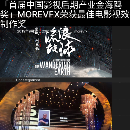
《途锐》汽车广告
The Wandering Earth
「首届中国影视后期产业金海鸥
奖」MOREVFX荣获最佳电影视效
Posted on
Posted on
2021年11月8日
2018年7月5日
2021年10月19日
2021年11月8日
by
by
morevfx01
morevfx
Category:
Uncategorized
Posted in
Advertisement
,
In Production
,
Showcase
,
Uncategorized
制作奖
Posted on
2019年9月26日
2021年10月29日
by
morevfx
Posted in
Uncategorized