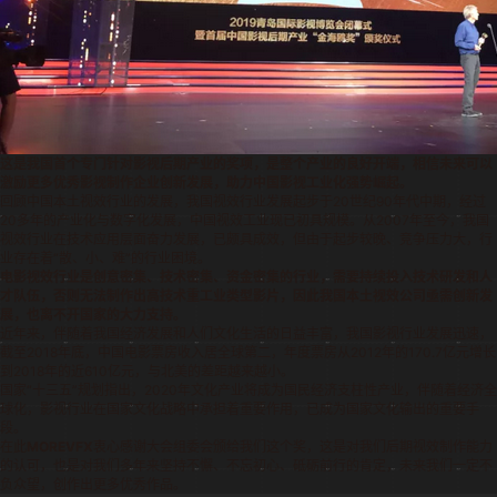
这是我国首个专门针对影视后期产业的奖项，是整个产业的良好开端，相信未来可以
激励更多优秀影视制作企业创新发展，助力中国影视工业化强势崛起。
回顾中国本土视效行业的发展，我国视效行业发展起步于20世纪90年代中期，经过
20多年的产业化与数字化发展，中国视效工业现已初具规模。从2007年至今，我国
视效行业在技术应用层面奋力发展，已颇具成效，但由于起步较晚、竞争压力大，行
业存在着“散、小、难”的行业困境。
电影视效行业是创意密集、技术密集、资金密集的行业，需要持续投入技术研发和人
才队伍，否则无法制作出高技术重工业类型影片，因此我国本土视效公司亟需创新发
展，也离不开国家的大力支持。
近年来，伴随着我国经济发展和人们文化生活的日益丰富，我国影视行业发展迅速，
截至2018年底，中国电影票房收入居全球第二，年度票房从2012年的170.7亿元增长
到2018年的近610亿元，与北美的差距越来越小。
国家“十三五”规划指出，2020年文化产业将成为国民经济支柱性产业，伴随着经济全
球化，影视行业在国家文化战略中承担着重要作用，已成为国家文化输出的重要手
段。
在此
MOREVFX
衷心感谢大会组委会颁给我们这个奖，这是对我们后期视效制作能力
的认可，也是对我们多年来坚持不懈、不忘初心、砥砺前行的肯定，未来我们一定不
负众望，创作出更多优秀作品。