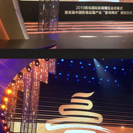
MOREVFX
在本届「金海鸥奖」中获得最佳电影视效制作奖。由
陈德森
导演及
Douglas Hans Smith
先生为我们颁奖。