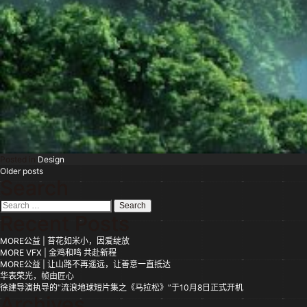
Posted in
Design
Posts
Older posts
Search
navigation
Search
for:
Recent Posts
MORE公益 | 苔花如米小，因爱绽放
MORE VFX | 金鸡和鸣 共赴新程
MORE公益 | 让山路不再遥远，让善意一直抵达
华表荣光，帧由匠心
徐建导演执导的“流浪地球短片集之《马拉松》”于10月8日正式开机
Archives