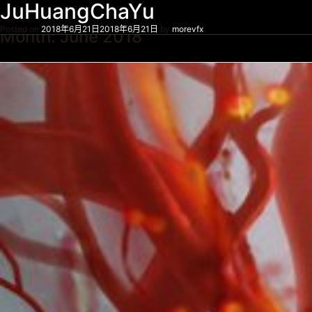
Ever Since We Love
Back To The Gala
The Great Hypnotist
U-MASK
Emperor's Holidays
The Monkey King
Dragon Oath
Guns N' Roses
Turandot
JuHuangChaYu
Posted on
Posted on
Posted on
Posted on
Posted on
Posted on
Posted on
Posted on
Posted on
Posted on
2018年6月21日
2018年6月21日
2018年6月21日
2018年6月21日
2018年6月21日
2018年6月21日
2018年6月21日
2018年6月21日
2018年6月21日
2018年6月21日
2018年6月21日
2018年6月21日
2018年6月21日
2018年6月21日
2018年6月21日
2018年6月21日
2018年6月21日
2018年6月21日
2018年6月21日
2018年6月21日
by
by
by
by
by
by
by
by
by
by
morevfx
morevfx
morevfx
morevfx
morevfx
morevfx
morevfx
morevfx
morevfx
morevfx
Month:
June 2018