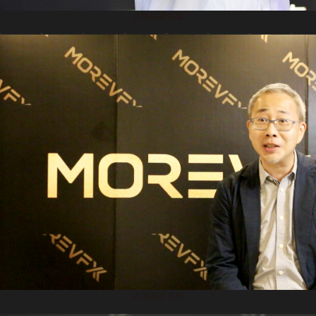
△导演郑保瑞
△导演罗志良