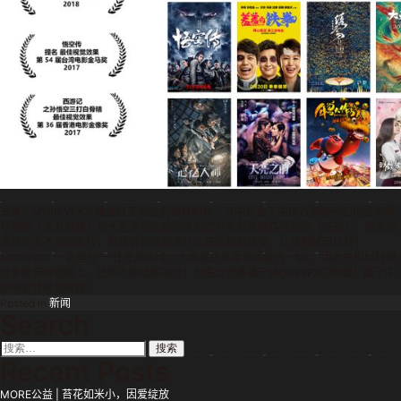
未来，MOREVFX将挑战好莱坞级别视效制作，其中包含了中国首部硬科幻电影郭帆
导演的《流浪地球》和大型游戏改编的奇幻武林电影陈德森导演的《征途》，这两部
风格完全不同的影片，最终会带给观众什么样的视觉感受，让我们拭目以待！
MOREVFX 一直坚信“一往无前的唯一力量就是热爱你所做的一切”，因此在视觉特效
这条艰苦的道路上，还将不断砥砺前行！创造出更多属于MOREVFX的辉煌！属于中
国电影特效的辉煌！
Posted in
新闻
Search
搜
索：
Recent Posts
MORE公益 | 苔花如米小，因爱绽放