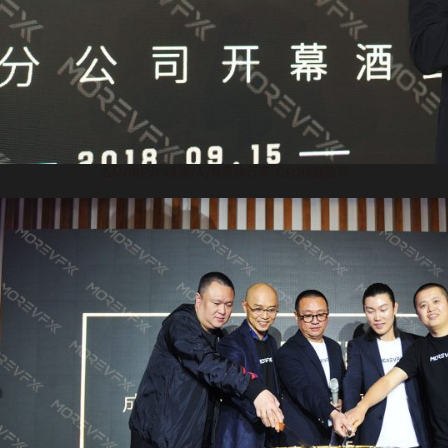
△MOREVFX创始人/首席执行官-CEO徐建致词