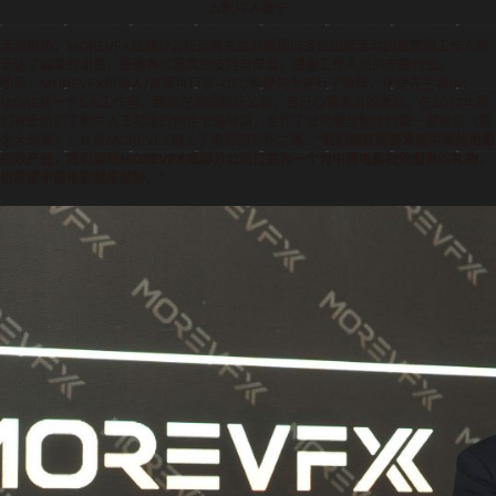
△制片人张宁
活动现场，MOREVFX成都分公司运营总监刘珊珊向各位出席活动的嘉宾和工作人员
表达了诚挚的谢意，感谢各位嘉宾的支持与厚爱，感谢工作人员的辛勤付出。
随后，MOREVFX创始人/首席执行官-CEO徐建先生进行了致辞，徐建先生表示：
MORE从一个5人工作室，到现在的成都分公司，自己心情非常的激动。在2012年我
们有幸结识了制片人王易冰的伙伴宁浩导演，合作了公司参与制作的第一部电影《黄
金大劫案》，从此MOREVFX踏上了电影的制作之路。
“我们想在成都发展中国的电影
视效产业，我们要把MOREVFX成都分公司打造为一个为中国电影视效服务的礼物，
也希望中国电影越来越好。”