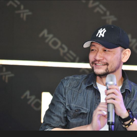
△导演郭帆