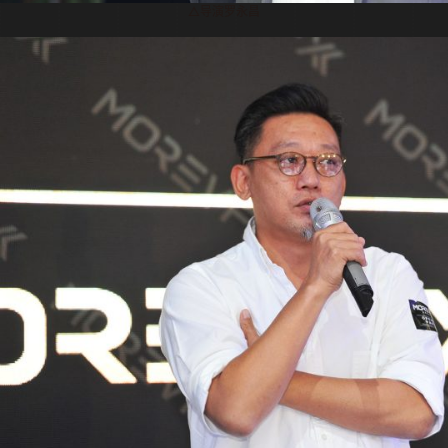
△导演罗永昌