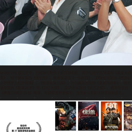
MOREVFX 成立至今，已经参与制作了近百部电影，其中包括宁浩导演的《黄金大劫
案》、郭子健导演的《悟空传》、黄渤导演的《一出好戏》、郑保瑞导演的《西游记
之孙悟空三打白骨精》、《西游记女儿国》、开心麻花团队的《羞羞的铁拳》、陈正
道导演的《重返20岁》和《记忆大师》、吴中天导演的《天亮之前》、路阳导演的
《绣春刀II修罗战场》等等，并获得香港金像奖、台湾金马奖最佳视觉效果提名。