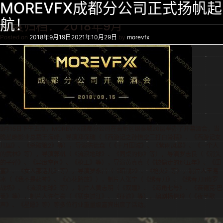
MOREVFX成都分公司正式扬帆起
航！
月度归档：
2018年9月
Posted on
2018年9月19日
2021年10月29日
by
morevfx
9月15日下午五点，MOREVFX成都分公司在高新区银泰城20层举办了开幕酒会，当
晚星皓影业总裁王海峰，导演郑保瑞（《西游记之孙悟空三打白骨精》、《西游记女
儿国》、《杀破狼2》等），导演陈德森（《十月围城》、《紫雨风暴》、《一个人
的武林》等），导演郭帆（《流浪地球》、《同桌的你》等），导演罗志良（《消失
的子弹》、《异度空间》、《枪王》等），导演黄真真（《被偷走的那五年》、《闺
蜜》、《女人那话儿》等），导演罗永昌（《暗战2》、《枪火》等），制片人王易
冰（《我不是药神》、《心花路放》），制片人张宁（《绣春刀》、《绣春刀II修罗
战场》、《流浪地球》等），制片人黄志明（《双瞳》、《海角七号》、《赛德克·巴
莱》等），制片人许仁豪（《猛虫过江》、《征途》等），编剧杨倩玲（《夜半歌
声》、《星愿》等）等多位行业重量级嘉宾出席了活动。