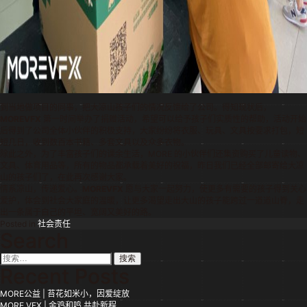
到当地做项目的同事，把大凉山孩子们的情况反馈给了公司。得知现状后，
MOREVFX
第一时间举办了捐赠活动，希望可以给予孩子们实质性的帮助，活动开始
后得到了公司全体小伙伴的积极支持，大家纷纷将衣服、玩具、文具按要求打包，短
短几日，收到数百本书籍、多套文具以及众多衣物。
除此之外，为了丰富孩子们的课余生活，MORE 的小伙伴们还集资购买了儿童读物、
文具、体育用品等，所有的物品都承载着美好的祝福，昨日我们已经全部邮寄给大凉
山的孩子们了，在此再次感谢大家。
情系凉山，传递爱心。
MOREVFX
愿与大家一起努力，使更多有需要的孩子得到关心
爱护，体会到社会大家庭的温暖，让更多渴望走出大山的孩子能跨过一道道山脊，走
出一条属于自己的平坦、宽阔又美好的路。
Posted in
社会责任
Search
搜
索：
Recent Posts
MORE公益 | 苔花如米小，因爱绽放
MORE VFX | 金鸡和鸣 共赴新程