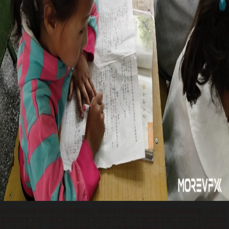
他们中有的孩子全年几乎赤脚凉鞋；有的孩子长到现在没有自己合身的衣服，常年穿
哥哥姐姐大衣服；有的孩子作业本用完舍不得扔，反面也要写满；有的孩子没有课外
书，也没有玩具，课间休息的时候，他们会靠着墙角蹲在地上，像是在发呆又像是在