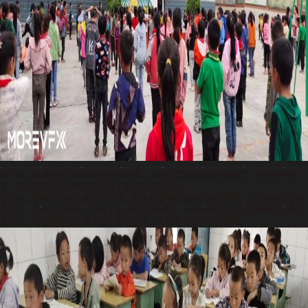
冕宁县，隶属于四川省凉山彝族自治州，从前这里教育基础设施缺乏，办学条件艰
苦，不少的孩子因为贫困而失去了继续学习的机会。
近年来，国家十分关心彝乡的发展，给予教育事业很多扶持和帮助，在当地建造了新
的校区，为孩子们的学习提供了良好的基础保障，大部分师生可以在宽敞明亮的教室
上课了。但仍然有不少孩子由于家庭贫困，生活学习处境依旧困难。