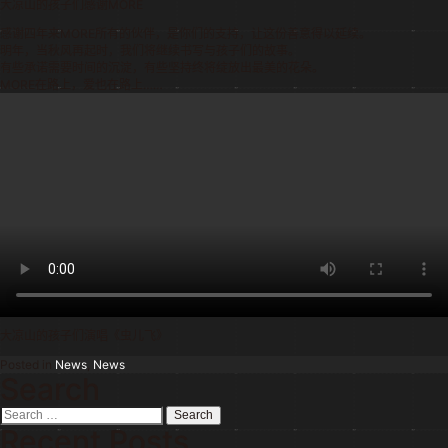
大凉山的孩子们感谢MORE
感谢四年来MORE所有的伙伴，是你们的支持，让这份善意得以延续。
明年，当秋风再起时，我们将继续书写与孩子们的故事。
有些承诺需要时间的沉淀，有些坚持终将绽放出最美的花朵。
MORE在路上，爱也在路上……
大凉山的孩子们演唱《虫儿飞》
Posted in
News
,
News
Search
Search
for:
Recent Posts